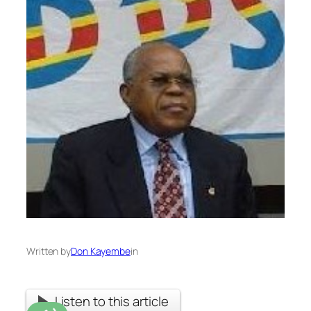
Written by
Don Kayembe
in
Listen to this article