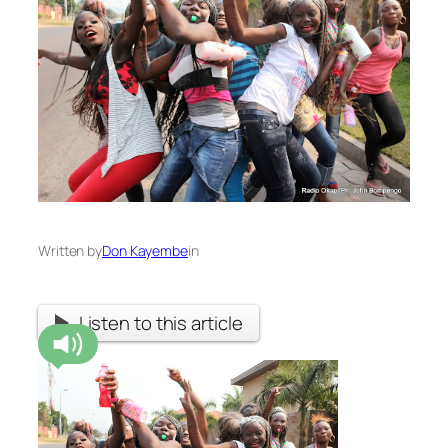
Written by
Don Kayembe
in
Listen to this article