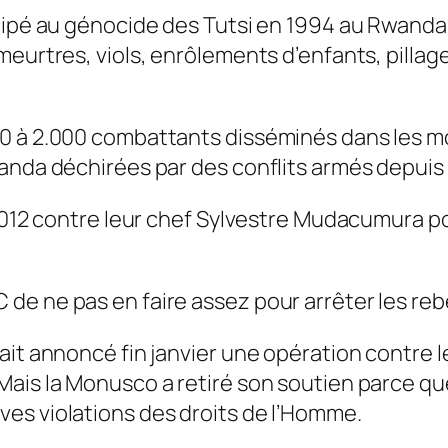
icipé au génocide des Tutsi en 1994 au Rwanda
eurtres, viols, enrôlements d’enfants, pillages
00 à 2.000 combattants disséminés dans les 
anda déchirées par des conflits armés depuis 
t 2012 contre leur chef Sylvestre Mudacumura 
e ne pas en faire assez pour arrêter les rebe
it annoncé fin janvier une opération contre le
Mais la Monusco a retiré son soutien parce qu
es violations des droits de l’Homme.