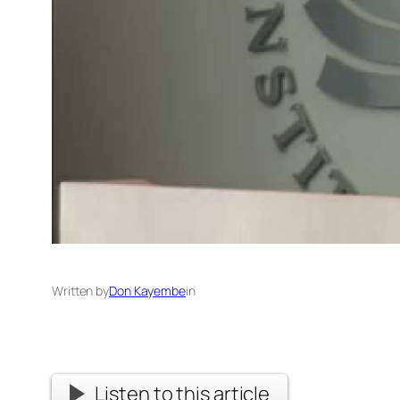
Written by
Don Kayembe
in
Listen to this article