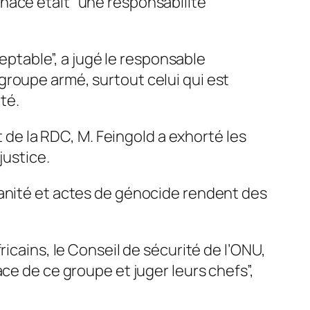
nace était “une responsabilité
ceptable”, a jugé le responsable
groupe armé, surtout celui qui est
uté.
t de la RDC, M. Feingold a exhorté les
justice.
manité et actes de génocide rendent des
icains, le Conseil de sécurité de l’ONU,
ce de ce groupe et juger leurs chefs”,