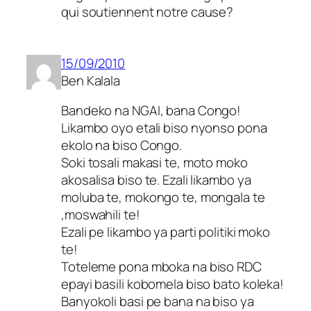
qui soutiennent notre cause?
15/09/2010
Ben Kalala
Bandeko na NGAI, bana Congo!
Likambo oyo etali biso nyonso pona
ekolo na biso Congo.
Soki tosali makasi te, moto moko
akosalisa biso te. Ezali likambo ya
moluba te, mokongo te, mongala te
,moswahili te!
Ezali pe likambo ya parti politiki moko
te!
Toteleme pona mboka na biso RDC
epayi basili kobomela biso bato koleka!
Banyokoli basi pe bana na biso ya