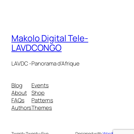
Makolo Digital Tele-
LAVDCONGO
LAVDC -Panorama d'Afrique
Blog
Events
About
Shop
FAQs
Patterns
Authors
Themes
Twenty Twenty-Five
Designed with
WordPress