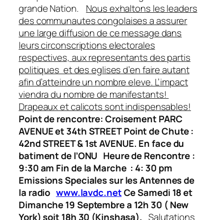
grande Nation.
Nous exhaltons les leaders
des communautes congolaises a assurer
une large diffusion de ce message dans
leurs circonscriptions electorales
respectives, aux representants des partis
politiques et des eglises d’en faire autant
afin d’atteindre un nombre eleve. L’impact
viendra du nombre de manifestants!
Drapeaux et calicots sont indispensables!
Point de rencontre: Croisement PARC
AVENUE et 34th STREET
Point de Chute :
42nd STREET & 1st AVENUE. En face du
batiment de l’ONU
Heure de Rencontre :
9:30 am
Fin de la Marche : 4: 30 pm
Emissions Speciales sur les Antennes de
la radio
www.lavdc.net
Ce Samedi 18 et
Dimanche 19 Septembre a 12h 30 ( New
York) soit 18h 30 (Kinshasa).
Salutations