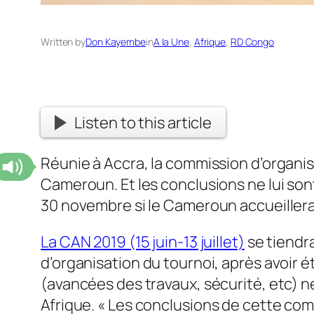
Written by
Don Kayembe
in
A la Une
, 
Afrique
, 
RD Congo
Listen to this article
Réunie à Accra, la commission d’organis
Cameroun. Et les conclusions ne lui sont
30 novembre si le Cameroun accueillera
La CAN 2019 (15 juin-13 juillet)
se tiendr
d’organisation du tournoi, après avoir 
(avancées des travaux, sécurité, etc) n
Afrique
. « Les conclusions de cette co