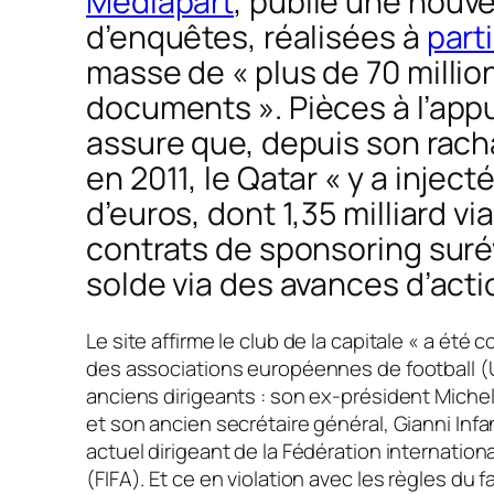
Mediapart
, publie une nouve
d’enquêtes, réalisées à
parti
masse de
«
plus de 70 millio
documents ».
Pièces à l’app
assure que, depuis son rac
en 2011, le Qatar
« y a injecté
d’euros, dont 1,35 milliard vi
contrats de sponsoring suré
solde via des avances d’acti
Le site affirme le club de la capitale «
a été c
des associations européennes de football (
anciens dirigeants : son ex-président Michel
et son ancien secrétaire général, Gianni Inf
actuel dirigeant de la Fédération internationa
(FIFA). Et ce en violation avec les règles du fa