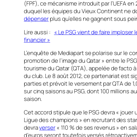
(FPF), ce mécanisme introduit par l’UEFA en 
duquel les équipes du Vieux Continent ne d
dépenser
plus qu’elles ne gagnent sous pei
Lire aussi :
« Le PSG vient de faire imploser le
financier »
L’enquête de
Mediapart
se polarise sur le co
promotion de l’image du Qatar »
entre le PSG 
tourisme du Qatar (QTA), appelée de facto 
du club. Le 8 août 2012, ce partenariat est s
parties et prévoit le versement par QTA de 1,
sur cinq saisons au PSG, dont 100 millions a
saison.
Cet accord stipule que le PSG devra
« jouer 
Ligue des champions »
en recrutant des star
devra
verser
«
110 % de ses revenus
» en sala
d’euros seront toutefois versés rétroactive