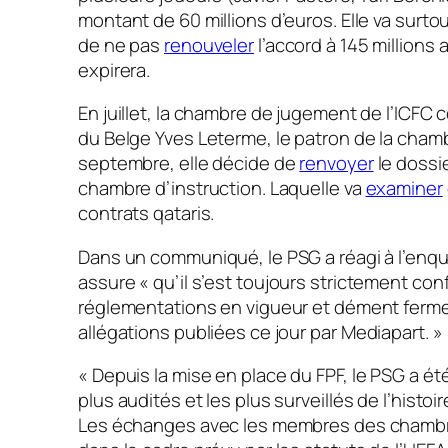
montant de 60 millions d’euros. Elle va surto
de ne pas
renouveler
l’accord à 145 millions 
expirera.
En juillet, la chambre de jugement de l’ICFC 
du Belge Yves Leterme, le patron de la chamb
septembre, elle décide de
renvoyer
le dossie
chambre d’instruction. Laquelle va
examiner
contrats qataris.
Dans un communiqué, le PSG a réagi à l’enq
assure «
qu’il s’est toujours strictement con
réglementations en vigueur et dément ferm
allégations publiées ce jour par
Mediapart
.
»
«
Depuis la mise en place du FPF, le PSG a été
plus audités et les plus surveillés de l’histoi
Les échanges avec les membres des chambre