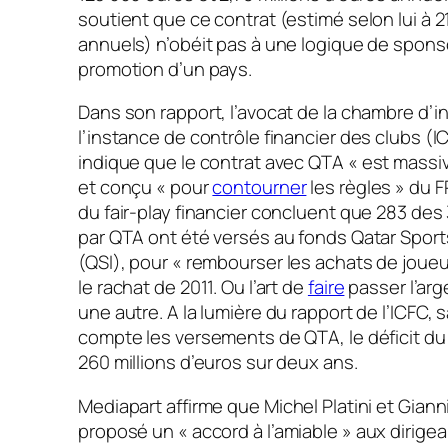
soutient que ce contrat (estimé selon lui à 2
annuels) n’obéit pas à une logique de sponsor
promotion d’un pays.
Dans son rapport, l’avocat de la chambre d’i
l’instance de contrôle financier des clubs (I
indique que le contrat avec QTA «
est massi
et conçu «
pour
contourner
les règles
» du F
du fair-play financier concluent que 283 des 
par QTA ont été versés au fonds Qatar Spor
(QSI), pour
« rembourser les achats de joueu
le rachat de 2011. Ou l’art de
faire
passer l’arg
une autre. A la lumière du rapport de l’ICFC,
compte les versements de QTA, le déficit du 
260 millions d’euros sur deux ans.
Mediapart
affirme que Michel Platini et Giann
proposé un «
accord à l’amiable
» aux dirige