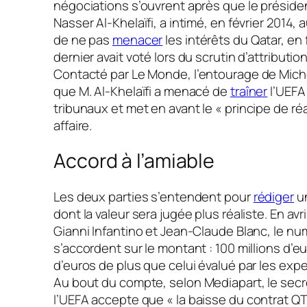
négociations s’ouvrent après que le président
Nasser Al-Khelaïfi, a intimé, en février 2014, 
de ne pas
menacer
les intérêts du Qatar, en
dernier avait voté lors du scrutin d’attributi
Contacté par
Le Monde
, l’entourage de Mich
que M. Al-Khelaïfi a menacé de
traîner
l’UEFA
tribunaux et met en avant le «
principe de réa
affaire.
Accord à l’amiable
Les deux parties s’entendent pour
rédiger
un
dont la valeur sera jugée plus réaliste. En avr
Gianni Infantino et Jean-Claude Blanc, le n
s’accordent sur le montant : 100 millions d’eur
d’euros de plus que celui évalué par les exp
Au bout du compte, selon
Mediapart
, le sec
l’UEFA accepte que
« la baisse du contrat Q