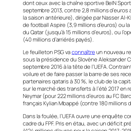
dont ceux avec la chaîne sportive BeIN Sport
septembre 2013, contre 2,8 millions d’euros
la saison antérieure), dirigée par Nasser Al-K
de football Aspire (3,9 millions d’euros) ou 
du Qatar (jusqu’à 15 millions d’euros), ou l’
(40 millions d’arriérés payés).
Le feuilleton PSG va
connaître
un nouveau r
sous la présidence du Slovène Aleksander Ce
septembre 2016 à la tête de l’UEFA. Contrain
voilure et de faire passer la barre de ses re
partenaires qataris à 30 %, le club de la capi
sur le marché des transferts à l’été 2017 en r
Neymar (pour 222 millions d’euros au FC Barc
français Kylian Mbappé (contre 180 millions d
Dans la foulée, l’UEFA ouvre une enquête con
cadre du FPF. Pris en étau, avec un déficit p
à124 millions d’euros pour la saison 2017-201