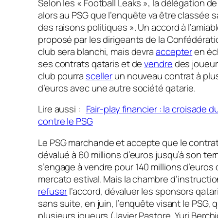
Selon les « Football Leaks », la délégation de
alors au PSG que l’enquête va être classée 
des raisons politiques ».
Un accord à l’amiabl
proposé par les dirigeants de la Confédérat
club sera blanchi, mais devra
accepter
en éc
ses contrats qataris et de
vendre
des joueurs.
club pourra
sceller
un nouveau contrat à plus
d’euros avec une autre société qatarie.
Lire aussi :
Fair-play financier : la croisade d
contre le PSG
Le PSG marchande et accepte que le contrat
dévalué à 60 millions d’euros jusqu’à son ter
s’engage à vendre pour 140 millions d’euros 
mercato estival. Mais la chambre d’instructio
refuser
l’accord, dévaluer les sponsors qatar
sans suite, en juin, l’enquête visant le PSG, 
plusieurs joueurs (Javier Pastore, Yuri Berch