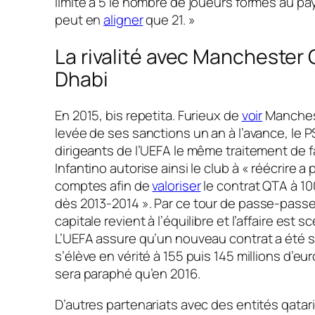
limite à 5 le nombre de joueurs formés au pa
peut en
aligner
que 21.
»
La rivalité avec Manchester 
Dhabi
En 2015, bis repetita. Furieux de
voir
Manches
levée de ses sanctions un an à l’avance, le 
dirigeants de l’UEFA le même traitement de f
Infantino autorise ainsi le club à
« réécrire a 
comptes afin de
valoriser
le contrat QTA à 10
dès 2013-2014 ».
Par ce tour de passe-passe,
capitale revient à l’équilibre et l’affaire est sc
L’UEFA assure qu’un nouveau contrat a été 
s’élève en vérité à 155 puis 145 millions d’eur
sera paraphé qu’en 2016.
D’autres partenariats avec des entités qatari