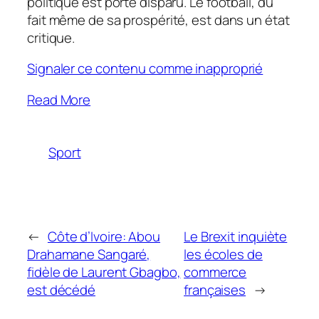
politique est porté disparu. Le football, du
fait même de sa prospérité, est dans un état
critique.
Signaler ce contenu comme inapproprié
Read More
Sport
←
Côte d’Ivoire: Abou
Le Brexit inquiète
Drahamane Sangaré,
les écoles de
fidèle de Laurent Gbagbo,
commerce
est décédé
françaises
→