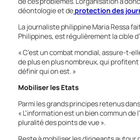
de ces problèmes. L’organisation a donc
déontologie et de
protection des jour
La journaliste philippine Maria Ressa fa
Philippines, est régulièrement la cible
«
C’est un combat mondial,
assure-t-ell
de plus en plus nombreux, qui profitent
définir qui on est
. »
Mobiliser les Etats
Parmi les grands principes retenus dan
«
L’information est un bien commun de 
pluralité des points de vue
».
Reste à mobiliser les dirigeants autour 