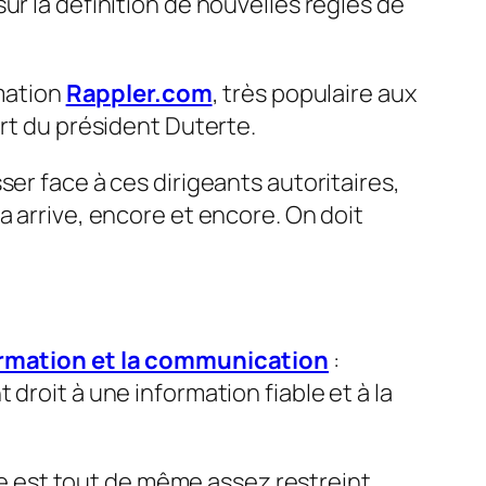
ur la définition de nouvelles règles de
rmation
Rappler.com
, très populaire aux
art du président Duterte.
er face à ces dirigeants autoritaires,
a arrive, encore et encore. On doit
formation et la communication
:
 droit à une information fiable et à la
cle est tout de même assez restreint,