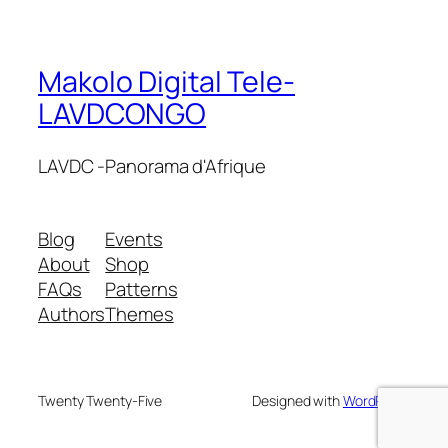
Makolo Digital Tele-
LAVDCONGO
LAVDC -Panorama d'Afrique
Blog
Events
About
Shop
FAQs
Patterns
Authors
Themes
Twenty Twenty-Five
Designed with
WordPress