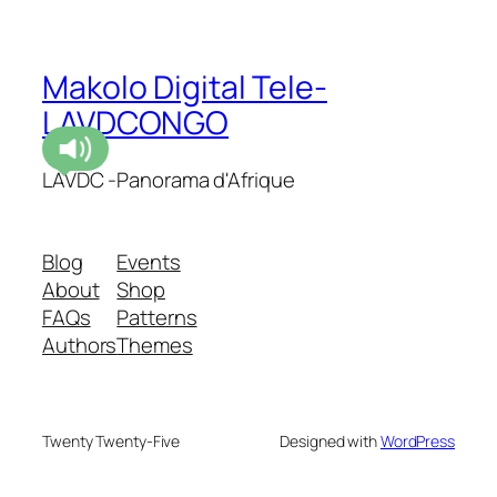
Makolo Digital Tele-
LAVDCONGO
LAVDC -Panorama d'Afrique
Blog
Events
About
Shop
FAQs
Patterns
Authors
Themes
Twenty Twenty-Five
Designed with
WordPress