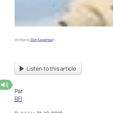
Written by
Don Kayembe
in
Listen to this article
Par
RFI