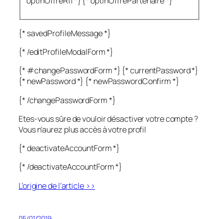
optinOffreRfi *} {* optinOffrePartenaire *}
{* savedProfileMessage *}
{* /editProfileModalForm *}
{* #changePasswordForm *} {* currentPassword *}
{* newPassword *} {* newPasswordConfirm *}
{* /changePasswordForm *}
Etes-vous sûre de vouloir désactiver votre compte ?
Vous n’aurez plus accès à votre profil
{* deactivateAccountForm *}
{* /deactivateAccountForm *}
L’origine de l’article >>
05/01/2019