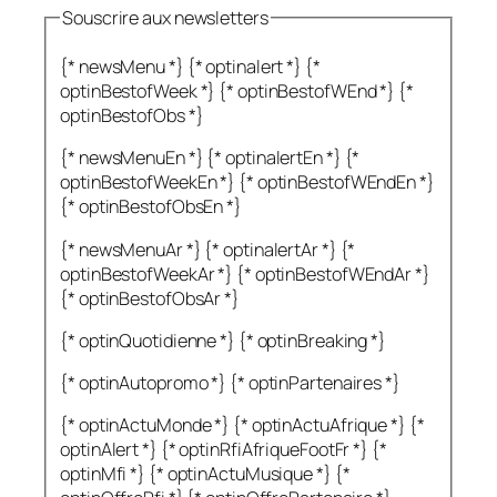
Souscrire aux newsletters
{* newsMenu *} {* optinalert *} {*
optinBestofWeek *} {* optinBestofWEnd *} {*
optinBestofObs *}
{* newsMenuEn *} {* optinalertEn *} {*
optinBestofWeekEn *} {* optinBestofWEndEn *}
{* optinBestofObsEn *}
{* newsMenuAr *} {* optinalertAr *} {*
optinBestofWeekAr *} {* optinBestofWEndAr *}
{* optinBestofObsAr *}
{* optinQuotidienne *} {* optinBreaking *}
{* optinAutopromo *} {* optinPartenaires *}
{* optinActuMonde *} {* optinActuAfrique *} {*
optinAlert *} {* optinRfiAfriqueFootFr *} {*
optinMfi *} {* optinActuMusique *} {*