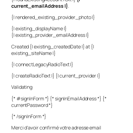
current_emailAddress |}
.
{| rendered_existing_provider_photo |}
{| existing_displayName |}
{| existing_provider_emailAddress |}
Created {| existing_createdDate |} at {|
existing_siteName |}
{| connectLegacyRadioText |}
{| createRadioText |} {| current_provider |}
Validating
{* #signInForm *} {* signInEmailAddress *} {*
currentPassword *}
{* /signInForm *}
Merci d’avoir confirmé votre adresse email