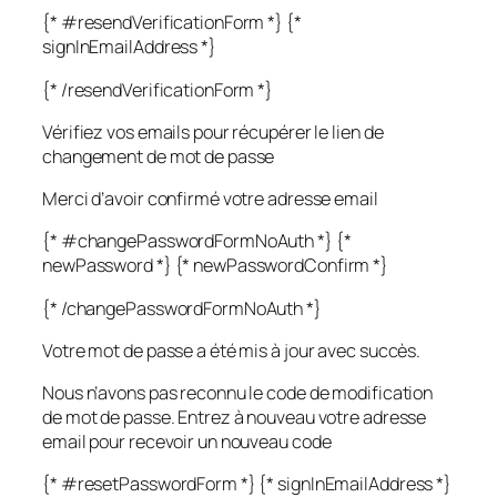
{* #resendVerificationForm *} {*
signInEmailAddress *}
{* /resendVerificationForm *}
Vérifiez vos emails pour récupérer le lien de
changement de mot de passe
Merci d’avoir confirmé votre adresse email
{* #changePasswordFormNoAuth *} {*
newPassword *} {* newPasswordConfirm *}
{* /changePasswordFormNoAuth *}
Votre mot de passe a été mis à jour avec succès.
Nous n’avons pas reconnu le code de modification
de mot de passe. Entrez à nouveau votre adresse
email pour recevoir un nouveau code
{* #resetPasswordForm *} {* signInEmailAddress *}