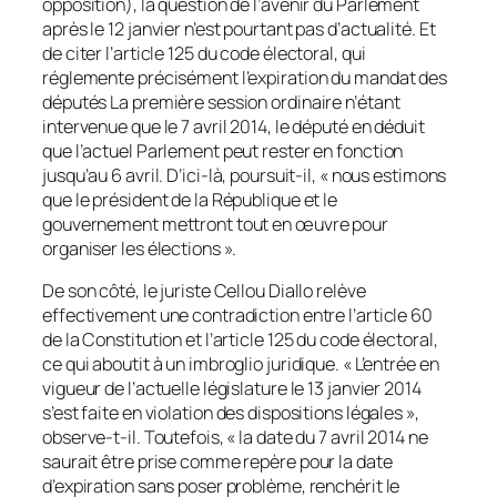
opposition), la question de l’avenir du Parlement
après le 12 janvier n’est pourtant pas d’actualité. Et
de citer l’article 125 du code électoral, qui
réglemente précisément l’expiration du mandat des
députés La première session ordinaire n’étant
intervenue que le 7 avril 2014, le député en déduit
que l’actuel Parlement peut rester en fonction
jusqu’au 6 avril. D’ici-là, poursuit-il, « nous estimons
que le président de la République et le
gouvernement mettront tout en œuvre pour
organiser les élections ».
De son côté, le juriste Cellou Diallo relève
effectivement une contradiction entre l’article 60
de la Constitution et l’article 125 du code électoral,
ce qui aboutit à un imbroglio juridique. « L’entrée en
vigueur de l’actuelle législature le 13 janvier 2014
s’est faite en violation des dispositions légales »,
observe-t-il. Toutefois, « la date du 7 avril 2014 ne
saurait être prise comme repère pour la date
d’expiration sans poser problème, renchérit le