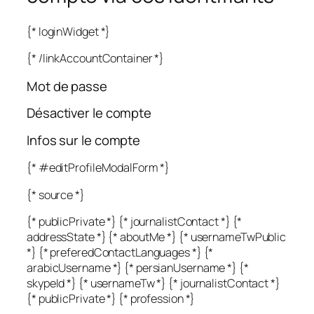
{* loginWidget *}
{* /linkAccountContainer *}
Mot de passe
Désactiver le compte
Infos sur le compte
{* #editProfileModalForm *}
{* source *}
{* publicPrivate *} {* journalistContact *} {*
addressState *} {* aboutMe *} {* usernameTwPublic
*} {* preferedContactLanguages *} {*
arabicUsername *} {* persianUsername *} {*
skypeId *} {* usernameTw *} {* journalistContact *}
{* publicPrivate *} {* profession *}