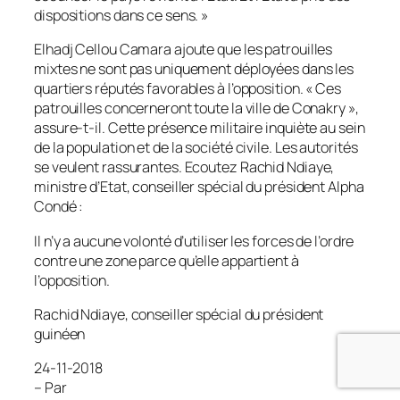
dispositions dans ce sens.
»
Elhadj Cellou Camara ajoute que les patrouilles
mixtes ne sont pas uniquement déployées dans les
quartiers réputés favorables à l’opposition. «
Ces
patrouilles concerneront toute la ville de Conakry
»,
assure-t-il. Cette présence militaire inquiète au sein
de la population et de la société civile. Les autorités
se veulent rassurantes. Ecoutez Rachid Ndiaye,
ministre d’Etat, conseiller spécial du président Alpha
Condé :
Il n’y a aucune volonté d’utiliser les forces de l’ordre
contre une zone parce qu’elle appartient à
l’opposition.
Rachid Ndiaye, conseiller spécial du président
guinéen
24-11-2018
– Par