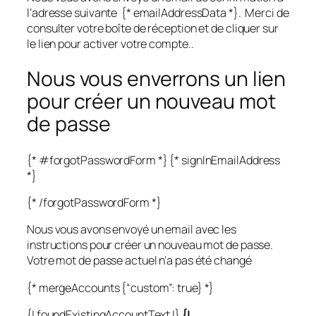
l’adresse suivante {* emailAddressData *}. Merci de
consulter votre boîte de réception et de cliquer sur
le lien pour activer votre compte..
Nous vous enverrons un lien
pour créer un nouveau mot
de passe
{* #forgotPasswordForm *} {* signInEmailAddress
*}
{* /forgotPasswordForm *}
Nous vous avons envoyé un email avec les
instructions pour créer un nouveau mot de passe.
Votre mot de passe actuel n’a pas été changé
{* mergeAccounts {“custom”: true} *}
{| foundExistingAccountText |}
{|