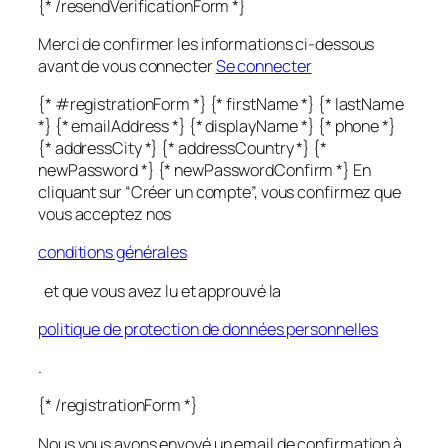
{* /resendVerificationForm *}
Merci de confirmer les informations ci-dessous
avant de vous connecter
Se connecter
{* #registrationForm *} {* firstName *} {* lastName
*} {* emailAddress *} {* displayName *} {* phone *}
{* addressCity *} {* addressCountry *} {*
newPassword *} {* newPasswordConfirm *} En
cliquant sur “Créer un compte”, vous confirmez que
vous acceptez nos
conditions générales
et que vous avez lu et approuvé la
politique de protection de données personnelles
.
{* /registrationForm *}
Nous vous avons envoyé un email de confirmation à