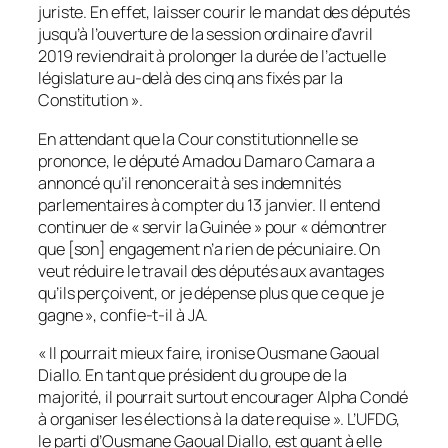
juriste. En effet, laisser courir le mandat des députés
jusqu’à l’ouverture de la session ordinaire d’avril
2019 reviendrait à prolonger la durée de l’actuelle
législature au-delà des cinq ans fixés par la
Constitution ».
En attendant que la Cour constitutionnelle se
prononce, le député Amadou Damaro Camara a
annoncé qu’il renoncerait à ses indemnités
parlementaires à compter du 13 janvier. Il entend
continuer de « servir la Guinée » pour « démontrer
que [son] engagement n’a rien de pécuniaire. On
veut réduire le travail des députés aux avantages
qu’ils perçoivent, or je dépense plus que ce que je
gagne », confie-t-il à JA.
« Il pourrait mieux faire, ironise Ousmane Gaoual
Diallo. En tant que président du groupe de la
majorité, il pourrait surtout encourager Alpha Condé
à organiser les élections à la date requise ». L’UFDG,
le parti d’Ousmane Gaoual Diallo, est quant à elle