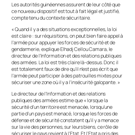
Les autorités guinéennes assurent de leur côté que
ce nouveau dispositif est tout à fait légal et justifié,
compte tenu du contexte sécuritaire.
«
Quand il y a des situations exceptionnelles, la loi
est claire
: sur réquisitions, on peut bien faire appel à
l’armée pour appuyer les forces de sécurité et de
gendarmerie, explique Elhadj Cellou Camara, le
directeur de l’Information et des relations publiques
des armées. La loi est très claire là-dessus. Donc il
est totalement faux de dire qu’il n’est pas écrit que
l’armée peut participer à des patrouilles mixtes pour
sécuriser une zone où il y a l’insécurité galopante
. »
Le directeur de l’Information et des relations
publiques des armées estime que «
lorsque la
sécurité d’un territoire est menacée, lorsqu’une
partie d’un pays est menacé, lorsque les forces de
défense et de sécurité constatent qu’il y a menace
sur la vie des personnes, sur leurs biens, ce rôle de
sécuriser le pays revient à l’Etat. Et l’Etat a pris des