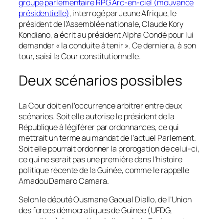
groupe parlementaire RPG Arc-en-ciel (mouvance
présidentielle)
, interrogé par
Jeune Afrique
, le
président de l’Assemblée nationale, Claude Kory
Kondiano, a écrit au président Alpha Condé pour lui
demander « la conduite à tenir ». Ce dernier a, à son
tour, saisi la Cour constitutionnelle.
Deux scénarios possibles
La Cour doit en l’occurrence arbitrer entre deux
scénarios. Soit elle autorise le président de la
République à légiférer par ordonnances, ce qui
mettrait un terme au mandat de l’actuel Parlement.
Soit elle pourrait ordonner la prorogation de celui-ci,
ce qui ne serait pas une première dans l’histoire
politique récente de la Guinée, comme le rappelle
Amadou Damaro Camara.
Selon le député Ousmane Gaoual Diallo, de l’Union
des forces démocratiques de Guinée (UFDG,