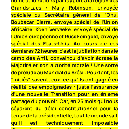
noms et fonctions par rapport à la région des
Grands-Lacs : Mary Robinson, envoyée
spéciale du Secrétaire général de l’Onu,
Boubacar Diarra, envoyé spécial de l’Union
africaine, Koen Vervaeke, envoyé spécial de
l’Union européenne et Russ Feingold, envoyé
spécial des Etats-Unis. Au cours de ces
dernières 72 heures, c’est la jubilation dans le
camp des Anti, convaincu d’avoir écrasé la
Majorité et son autorité morale ! Une sorte
de prélude au Mundial du Brésil. Pourtant, les
“initiés” savent, eux, ce qu’ils ont gagné en
réalité des empoignades : juste l’assurance
d’une nouvelle Transition pour en énième
partage du pouvoir. Car, en 26 mois qui nous
séparent du délai constitutionnel pour la
tenue de la présidentielle, tout le monde sait
qu’il est techniquement impossible