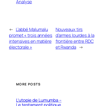
Analyse
←
L’abbé Malumalu
Nouveaux tirs
promet « trois années
d’armes lourdes à la
intensives en matière
frontière entre RDC
électorale »
et Rwanda
→
MORE POSTS
L’utopie de Lumumba –
Le testament politique