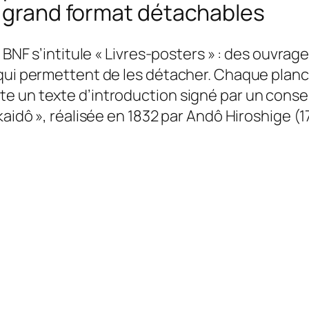
s grand format détachables
a BNF s’intitule « Livres-posters » : des ouvra
e qui permettent de les détacher. Chaque pla
e un texte d’introduction signé par un conser
kaidô », réalisée en 1832 par Andô Hiroshige (1