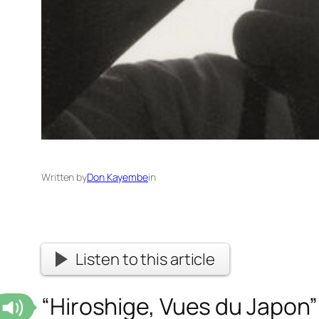
Written by
Don Kayembe
in
Listen to this article
“Hiroshige, Vues du Japon” 