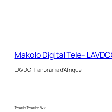
Makolo Digital Tele- LAV
LAVDC -Panorama d'Afrique
Twenty Twenty-Five