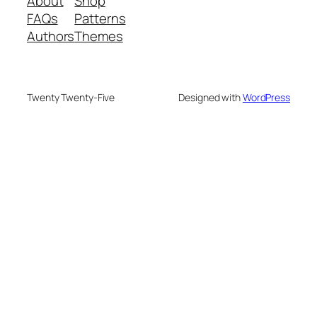
About
Shop
FAQs
Patterns
Authors
Themes
Twenty Twenty-Five
Designed with
WordPress