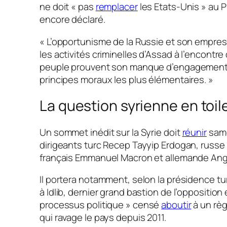
ne doit
« pas
remplacer
les Etats-Unis »
au Pr
encore déclaré.
« L’opportunisme de la Russie et son empr
les activités criminelles d’Assad à l’encontr
peuple prouvent son manque d’engagement 
principes moraux les plus élémentaires. »
La question syrienne en toil
Un sommet inédit sur la Syrie doit
réunir
same
dirigeants turc Recep Tayyip Erdogan, russe 
français Emmanuel Macron et allemande Ang
Il portera notamment, selon la présidence tur
à Idlib, dernier grand bastion de l’opposition
processus politique »
censé
aboutir
à un règ
qui ravage le pays depuis 2011.