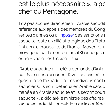
est le plus nécessaire »
, a p
chef du Pentagone.
Il n’a pas accusé directement l’Arabie saoudite
référence aux appels des membres du Cong
ventes d’armes ou à
imposer
des sanctions a
saoudite reste un allié stratégique des Etat
l’influence croissante de l’Iran au Moyen-Orie
provoquée par la mort de Jamal Khashoggi a 
entre Riyad et les Occidentaux.
L’Arabie saoudite a rejeté la demande d’Ankar
huit Saoudiens accusés d’avoir assassiné le 
question de l’extradition, ces individus sont
saoudiens. Ils sont détenus en Arabie saoudi
menée en Arabie saoudite et ils seront pours
saoudite »
, a déclaré le ministre des affaire
saoudien, Adel Al-Joubeir, lors de la confére