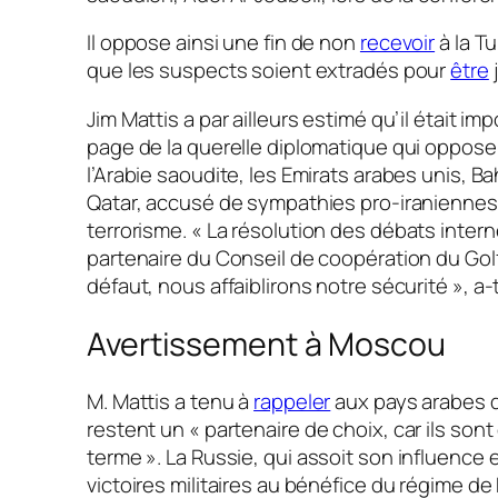
Il oppose ainsi une fin de non
recevoir
à la T
que les suspects soient extradés pour
être
Jim Mattis a par ailleurs estimé qu’il était im
page de la querelle diplomatique qui oppose
l’Arabie saoudite, les Emirats arabes unis, Ba
Qatar, accusé de sympathies pro-iraniennes
terrorisme.
« La résolution des débats intern
partenaire du Conseil de coopération du Golfe
défaut, nous affaiblirons notre sécurité »
, a-t
Avertissement à Moscou
M. Mattis a tenu à
rappeler
aux pays arabes q
restent un
« partenaire de choix, car ils son
terme »
. La Russie, qui assoit son influence 
victoires militaires au bénéfice du régime d