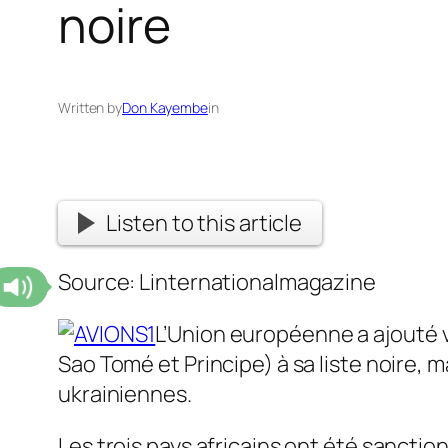
noire
Written by
Don Kayembe
in
Listen to this article
Source: Linternationalmagazine
L’Union européenne a ajouté v
Sao Tomé et Principe) à sa liste noire, 
ukrainiennes.
Les trois pays africains ont été sanctio