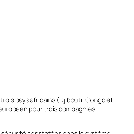
ois pays africains (Djibouti, Congo et
ien européen pour trois compagnies
 la sécurité constatées dans le système