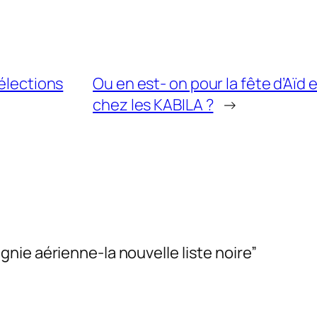
 élections
Ou en est- on pour la fête d’Aïd 
chez les KABILA ?
→
nie aérienne-la nouvelle liste noire”