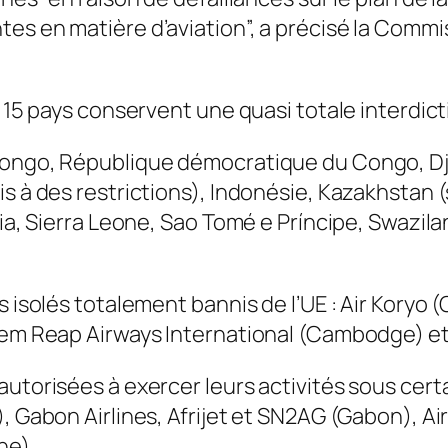
tes en matière d’aviation”, a précisé la Com
 15 pays conservent une quasi totale interdictio
Congo, République démocratique du Congo, Dj
is à des restrictions), Indonésie, Kazakhstan 
ria, Sierra Leone, Sao Tomé e Príncipe, Swazi
s isolés totalement bannis de l’UE : Air Koryo
Siem Reap Airways International (Cambodge) e
autorisées à exercer leurs activités sous cert
), Gabon Airlines, Afrijet et SN2AG (Gabon), A
ne).