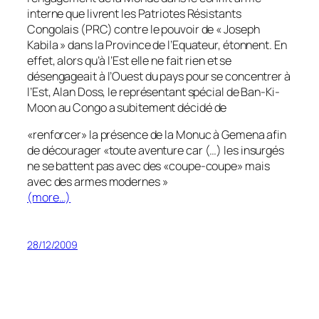
interne que livrent les Patriotes Résistants
Congolais (PRC) contre le pouvoir de « Joseph
Kabila » dans la Province de l’Equateur, étonnent. En
effet, alors qu’à l’Est elle ne fait rien et se
désengageait à l’Ouest du pays pour se concentrer à
l’Est, Alan Doss, le représentant spécial de Ban-Ki-
Moon au Congo a subitement décidé de
«renforcer» la présence de la Monuc à Gemena afin
de décourager «toute aventure car (…) les insurgés
ne se battent pas avec des «coupe-coupe» mais
avec des armes modernes »
(more…)
28/12/2009