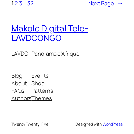
1
2
3
…
32
Next Page
→
Makolo Digital Tele-
LAVDCONGO
LAVDC -Panorama d'Afrique
Blog
Events
About
Shop
FAQs
Patterns
Authors
Themes
Twenty Twenty-Five
Designed with
WordPress