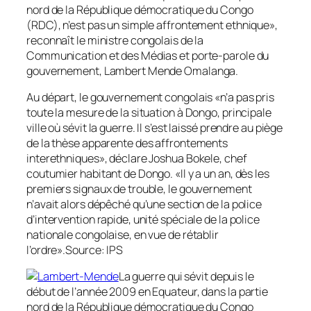
nord de la République démocratique du Congo
(RDC), n’est pas un simple affrontement ethnique»,
reconnaît le ministre congolais de la
Communication et des Médias et porte-parole du
gouvernement, Lambert Mende Omalanga.
Au départ, le gouvernement congolais «n’a pas pris
toute la mesure de la situation à Dongo, principale
ville où sévit la guerre. Il s’est laissé prendre au piège
de la thèse apparente des affrontements
interethniques», déclare Joshua Bokele, chef
coutumier habitant de Dongo. «Il y a un an, dès les
premiers signaux de trouble, le gouvernement
n’avait alors dépêché qu’une section de la police
d’intervention rapide, unité spéciale de la police
nationale congolaise, en vue de rétablir
l’ordre».
Source: IPS
La guerre qui sévit depuis le
début de l’année 2009 en Equateur, dans la partie
nord de la République démocratique du Congo