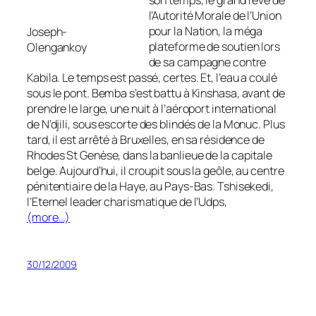
son temps, le grand rêve de
l’Autorité Morale de l’Union
pour la Nation, la méga
Joseph-
plateforme de soutien lors
Olengankoy
de sa campagne contre
Kabila. Le temps est passé, certes. Et, l’eau a coulé
sous le pont. Bemba s’est battu à Kinshasa, avant de
prendre le large, une nuit à l’aéroport international
de N’djili, sous escorte des blindés de la Monuc. Plus
tard, il est arrêté à Bruxelles, en sa résidence de
Rhodes St Genèse, dans la banlieue de la capitale
belge. Aujourd’hui, il croupit sous la geôle, au centre
pénitentiaire de la Haye, au Pays-Bas. Tshisekedi,
l’Eternel leader charismatique de l’Udps,
(more…)
30/12/2009