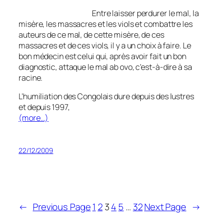
Entre laisser perdurer le mal, la
misère, les massacres et les viols et combattre les
auteurs de ce mal, de cette misère, de ces
massacres et de ces viols, il y a un choix à faire. Le
bon médecin est celui qui, après avoir fait un bon
diagnostic, attaque le mal ab ovo, c’est-à-dire à sa
racine.
L’humiliation des Congolais dure depuis des lustres
et depuis 1997,
(more…)
22/12/2009
←
Previous Page
1
2
3
4
5
…
32
Next Page
→