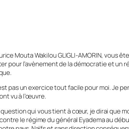
ice Mouta Wakilou GLIGLI-AMORIN, vous êtes 
ter pour l’avènement de la démocratie et un ré
ique.
’est pas un exercice tout facile pour moi. Je p
nt vu à l’œuvre.
uestion qui vous tient à cœur, je dirai que m
e contre le régime du général Eyadema au déb
 à notre pays. Naïfs et sans direction consé