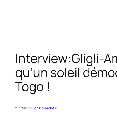
Interview:Gligli-
qu’un soleil démo
Togo !
Written by
Don Kayembe
in