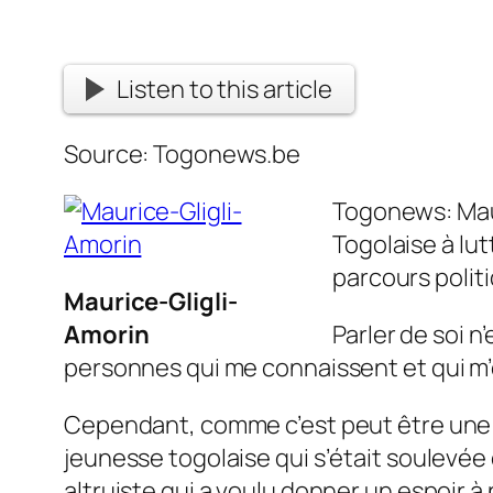
Listen to this article
Source: Togonews.be
Togonews: Maur
Togolaise à lut
parcours polit
Maurice-Gligli-
Amorin
Parler de soi n
personnes qui me connaissent et qui m’o
Cependant, comme c’est peut être une q
jeunesse togolaise qui s’était soulevé
altruiste qui a voulu donner un espoir