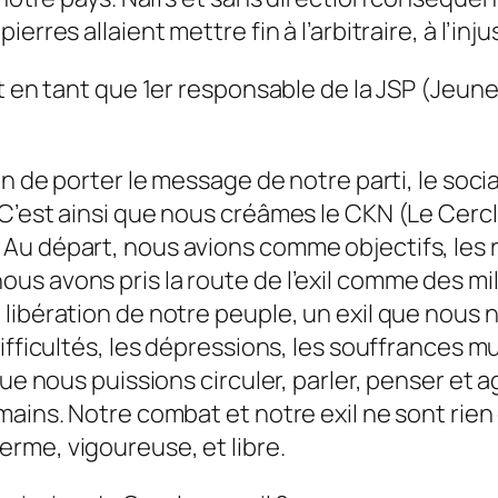
erres allaient mettre fin à l’arbitraire, à l’in
t en tant que 1er responsable de la JSP (Jeune
on de porter le message de notre parti, le socia
.C’est ainsi que nous créâmes le CKN (Le Cer
Au départ, nous avions comme objectifs, les 
s avons pris la route de l’exil comme des mill
 libération de notre peuple, un exil que nou
fficultés, les dépressions, les souffrances mul
que nous puissions circuler, parler, penser et 
mains. Notre combat et notre exil ne sont rien
rme, vigoureuse, et libre.