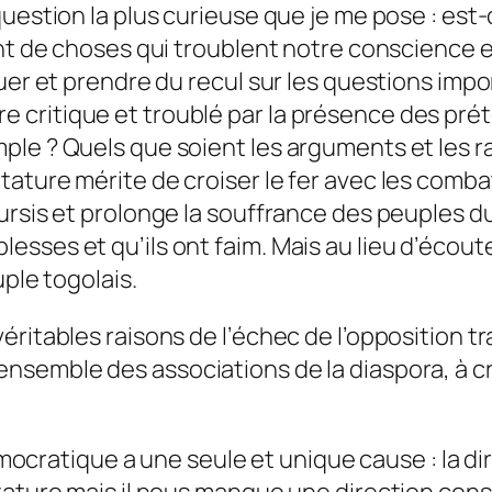
question la plus curieuse que je me pose : es
nt de choses qui troublent notre conscience et
quer et prendre du recul sur les questions imp
 critique et troublé par la présence des pr
ple ? Quels que soient les arguments et les 
tature mérite de croiser le fer avec les comb
sursis et prolonge la souffrance des peuples 
ses et qu’ils ont faim. Mais au lieu d’écouter 
uple togolais.
ritables raisons de l’échec de l’opposition tr
nsemble des associations de la diaspora, à cr
tique a une seule et unique cause : la direc
tature mais il nous manque une direction con