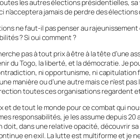
utes les autres élections présidentielles, sa 
ci n’acceptera jamais de perdre des élections q
ns ne faut-il pas penser au rajeunissement de
ilités ? Si oui comment ?
cherche pas à tout prix à être à la tête d’une a
nir du Togo, la liberté, et la démocratie. Je p
ontradiction, ni opportunisme, ni capitulation
’une manière ou d’une autre mais ce n’est pas 
irection toutes ces organisations regardent et
x et de tout le monde pour ce combat qui nous
mes responsabilités, je les assume depuis 20 a
oit, dans une relative opacité, découvrir sa mi
 continue en exil. La lutte est multiforme et je