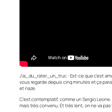
J’ai_du_rater_un_truc : Est-ce que c’est amu
vous regarde depuis cinq minutes et ça paraî
et naze.
C’est contemplatif, comme un Sergio Leone. 
mais très convenu. Et très lent, on ne va pa