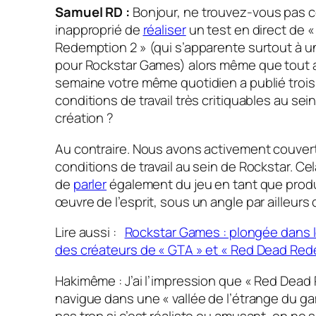
Samuel RD :
Bonjour, ne trouvez-vous pas c
inapproprié de
réaliser
un test en direct de 
Redemption 2 » (qui s’apparente surtout à 
pour Rockstar Games) alors même que tout a
semaine votre même quotidien a publié trois a
conditions de travail très critiquables au sei
création ?
Au contraire. Nous avons activement couvert
conditions de travail au sein de Rockstar. C
de
parler
également du jeu en tant que produi
œuvre de l’esprit, sous un angle par ailleurs c
Lire aussi :
Rockstar Games : plongée dans l
des créateurs de « GTA » et « Red Dead Red
Hakimême : J’ai l’impression que « Red Dead
navigue dans une « vallée de l’étrange du 
pas trop si c’est réaliste ou amusant, on ne s