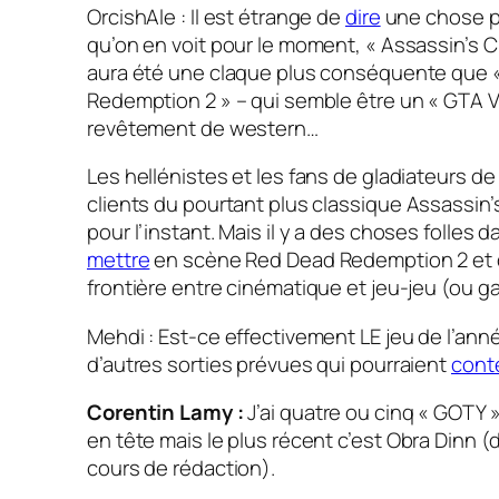
OrcishAle : Il est étrange de
dire
une chose pa
qu’on en voit pour le moment, « Assassin’s
aura été une claque plus conséquente que 
Redemption 2 » – qui semble être un « GTA V
revêtement de western…
Les hellénistes et les fans de gladiateurs de
clients du pourtant plus classique
Assassin’
pour l’instant. Mais il y a des choses folles d
mettre
en scène
Red Dead Redemption 2
et 
frontière entre cinématique et jeu-jeu (ou
g
Mehdi : Est-ce effectivement LE jeu de l’anné
d’autres sorties prévues qui pourraient
cont
Corentin Lamy :
J’ai quatre ou cinq « GOTY »
en tête mais le plus récent c’est
Obra Dinn
(d
cours de rédaction).