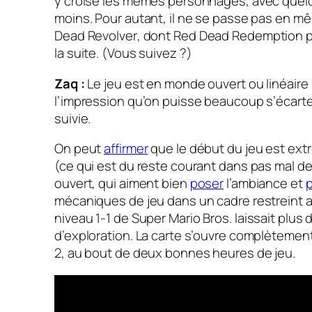
y croise les mêmes personnages, avec que
moins. Pour autant, il ne se passe pas en 
Dead Revolver
, dont
Red Dead Redemption
p
la suite. (Vous suivez ?)
Zaq :
Le jeu est en monde ouvert ou linéaire 
l’impression qu’on puisse beaucoup s’écarte
suivie.
On peut
affirmer
que le début du jeu est ext
(ce qui est du reste courant dans pas mal d
ouvert, qui aiment bien
poser
l’ambiance et
p
mécaniques de jeu dans un cadre restreint a
niveau 1-1 de
Super Mario Bros.
laissait plus 
d’exploration. La carte s’ouvre complètemen
2, au bout de deux bonnes heures de jeu.