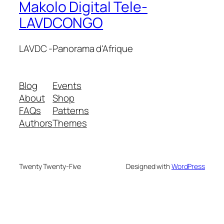
Makolo Digital Tele-
LAVDCONGO
LAVDC -Panorama d'Afrique
Blog
Events
About
Shop
FAQs
Patterns
Authors
Themes
Twenty Twenty-Five
Designed with
WordPress