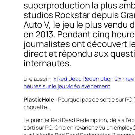
superproduction la plus amb
studios Rockstar depuis
Gra
Auto V
, le jeu le plus vendu d
en 2013. Pendant cinq heure
journalistes ont découvert l
direct et répondu aux quest
internautes.
Lire aussi :
« Red Dead Redemption 2 » : rev
heures sur le jeu vidéo événement
PlasticHole :
Pourquoi pas de sortie sur PC ? 
chouette…
Le premier
Red Dead Redemption
, déjà à l’é
sorti sur PC. On a en revanche vu un employ