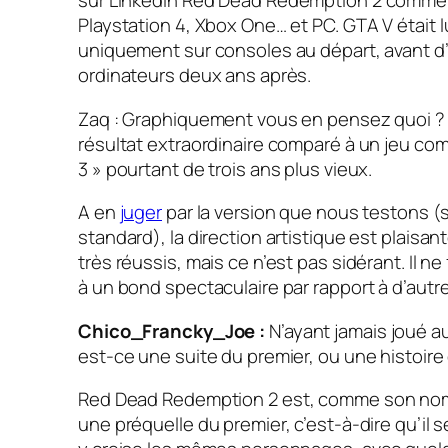
sur LinkedIn
Red Dead Redemption 2
comme é
Playstation 4, Xbox One… et PC.
GTA V
était l
uniquement sur consoles au départ, avant d’
ordinateurs deux ans après.
Zaq : Graphiquement vous en pensez quoi ? 
résultat extraordinaire comparé à un jeu c
3 » pourtant de trois ans plus vieux.
A en
juger
par la version que nous testons (s
standard), la direction artistique est plaisa
très réussis, mais ce n’est pas sidérant. Il ne
à un bond spectaculaire par rapport à d’autr
Chico_Francky_Joe :
N’ayant jamais joué a
est-ce une suite du premier, ou une histoire 
Red Dead Redemption 2
est, comme son nom 
une préquelle du premier, c’est-à-dire qu’il 