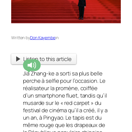
Written by
Don Kayembe
in
Listen to this article
Jia Zhang-ke a sorti sa plus belle
perche à selfie pour l’occasion. Le
réalisateur la promène, coiffée
d’un smartphone fluet, tandis qu’il
musarde sur le
« red carpet »
du
festival de cinéma qu’il a créé, il y a
un an, à Pingyao. Le tapis est du
même rouge que les drapeaux de