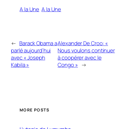
A la Une
A la Une
←
Barack Obama a
Alexander De Croo: «
parlé aujourd’hui
Nous voulons continuer
avec « Joseph
à coopérer avec le
Kabila »
Congo »
→
MORE POSTS