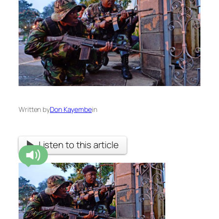
Written by
Don Kayembe
in
Listen to this article