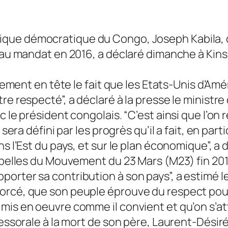
lique démocratique du Congo, Joseph Kabila, d
veau mandat en 2016, a déclaré dimanche à Kins
airement en tête le fait que les Etats-Unis d’
re respecté”, a déclaré à la presse le ministr
 le président congolais. “C’est ainsi que l’on 
sera défini par les progrès qu’il a fait, en part
s l’Est du pays, et sur le plan économique”, a di
rebelles du Mouvement du 23 Mars (M23) fin 20
orter sa contribution à son pays”, a estimé le
orcé, que son peuple éprouve du respect pou
is en oeuvre comme il convient et qu’on s’atta
cessorale à la mort de son père, Laurent-Désiré