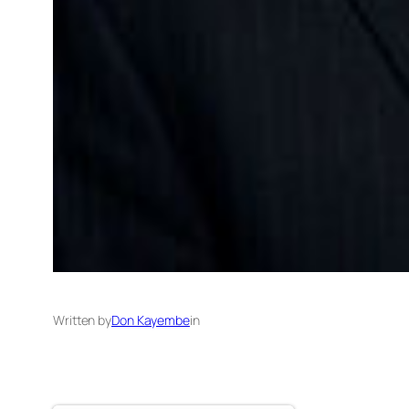
Written by
Don Kayembe
in