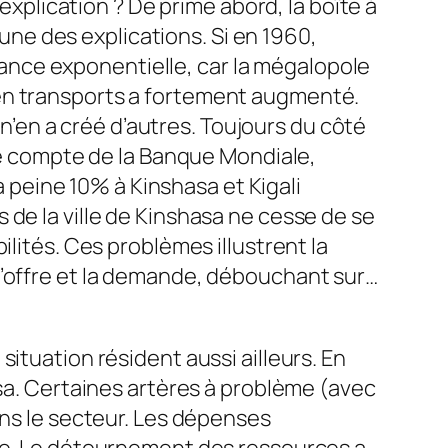
’explication ? De prime abord, la boîte à
 une des explications. Si en 1960,
ssance exponentielle, car la mégalopole
 en transports a fortement augmenté.
 n’en a créé d’autres. Toujours du côté
 le compte de la Banque Mondiale,
à peine 10% à Kinshasa et Kigali
 de la ville de Kinshasa ne cesse de se
ilités. Ces problèmes illustrent la
l’offre et la demande, débouchant sur…
ituation résident aussi ailleurs. En
asa. Certaines artères à problème (avec
ans le secteur. Les dépenses
nte. Le détournement des ressources a