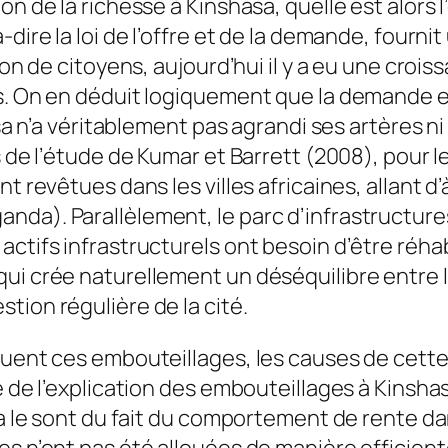
n de la richesse à Kinshasa, quelle est alors l
dire la loi de l’offre et de la demande, fournit
lion de citoyens, aujourd’hui il y a eu une croi
es. On en déduit logiquement que la demande
asa n’a véritablement pas agrandi ses artères ni
es de l’étude de Kumar et Barrett (2008), pour
t revêtues dans les villes africaines, allant d’
da). Parallèlement, le parc d’infrastructures
ctifs infrastructurels ont besoin d’être réhab
qui crée naturellement un déséquilibre entre 
tion régulière de la cité.
uent ces embouteillages, les causes de cette s
ie de l’explication des embouteillages à Kinsh
asa le sont du fait du comportement de rente d
res n’ont pas été allouées de manière efficie