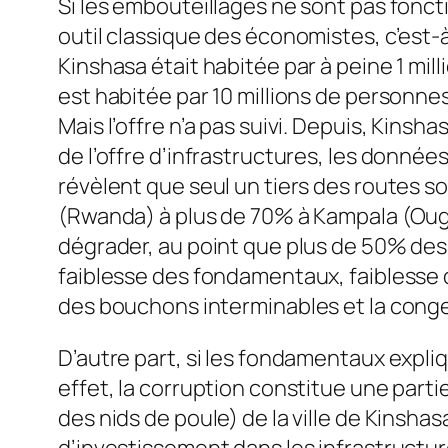
Si les embouteillages ne sont pas fonctio
outil classique des économistes, c’est-à-
Kinshasa était habitée par à peine 1 mil
est habitée par 10 millions de personn
Mais l’offre n’a pas suivi. Depuis, Kinsh
de l’offre d’infrastructures, les donné
révèlent que seul un tiers des routes son
(Rwanda) à plus de 70% à Kampala (Ougan
dégrader, au point que plus de 50% des a
faiblesse des fondamentaux, faiblesse 
des bouchons interminables et la conges
D’autre part, si les fondamentaux expliq
effet, la corruption constitue une part
des nids de poule) de la ville de Kinsh
d’investissement dans les infrastructu