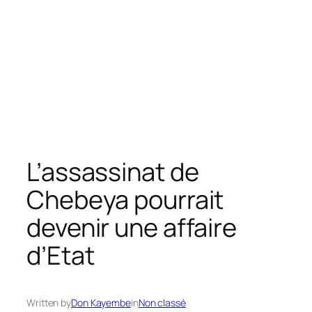
L’assassinat de
Chebeya pourrait
devenir une affaire
d’Etat
Written by
Don Kayembe
in
Non classé