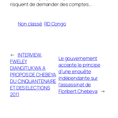
risquent de demander des comptes…
Non classé
RD Congo
←
INTERVIEW.
Le gouvernement
FWELEY
accepte le principe
DIANGITUKWA A
d’une enquête
PROPOS DE CHEBEYA
indépendante sur
DU CINQUANTENAIRE
l’assassinat de
ET DES ELECTIONS
Floribert Chebeya
→
2011