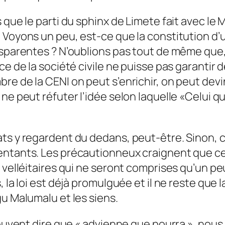
 que le parti du sphinx de Limete fait avec le 
 Voyons un peu, est-ce que la constitution d’
sparentes ? N’oublions pas tout de même que, m
ce de la société civile ne puisse pas garantir 
re de la CENI on peut s’enrichir, on peut dev
ne peut réfuter l’idée selon laquelle «Celui q
ts y regardent du dedans, peut-être. Sinon, ce
ntants. Les précautionneux craignent que ce f
s velléitaires qui ne seront comprises qu’un p
 la loi est déjà promulguée et il ne reste que 
gu Malumalu et les siens.
 peuvent dire que « advienne que pourra », nou