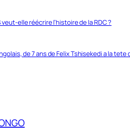
veut-elle réécrire l’histoire de la RDC ?
ngolais, de 7 ans de Felix Tshisekedi a la tete
DCONGO