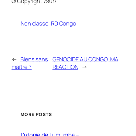
© Copyright 7sur7
Non classé
RD Congo
←
Biens sans
GENOCIDE AU CONGO, MA
maître ?
REACTION
→
MORE POSTS
L’utopie de Lumumba –