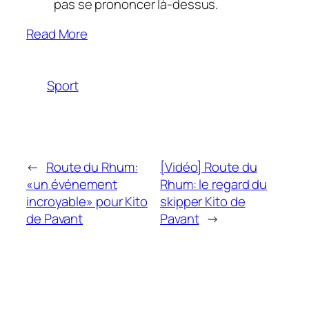
pas se prononcer là-dessus.
Read More
Sport
←
Route du Rhum:
[Vidéo] Route du
«un événement
Rhum: le regard du
incroyable» pour Kito
skipper Kito de
de Pavant
Pavant
→