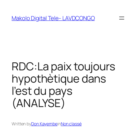
Makolo Digital Tele- LAVDCONGO
RDC:La paix toujours
hypothètique dans
l’est du pays
(ANALYSE)
Written by
Don Kayembe
in
Non classé