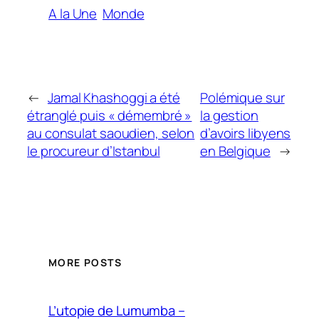
A la Une
Monde
←
Jamal Khashoggi a été
Polémique sur
étranglé puis « démembré »
la gestion
au consulat saoudien, selon
d’avoirs libyens
le procureur d’Istanbul
en Belgique
→
MORE POSTS
L’utopie de Lumumba –