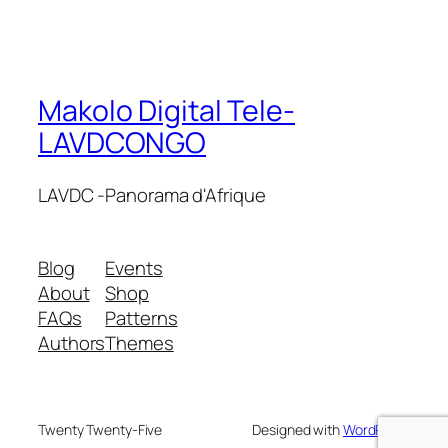
Makolo Digital Tele-
LAVDCONGO
LAVDC -Panorama d'Afrique
Blog
Events
About
Shop
FAQs
Patterns
Authors
Themes
Twenty Twenty-Five
Designed with
WordPress