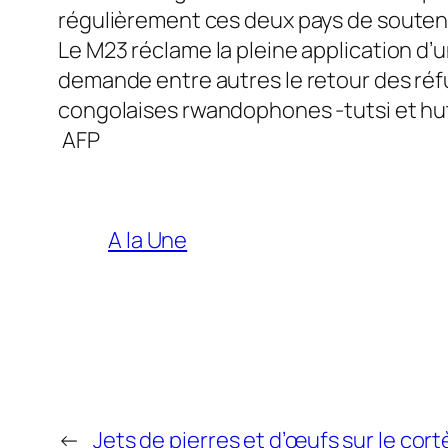
régulièrement ces deux pays de soutenir
Le M23 réclame la pleine application d’u
demande entre autres le retour des réf
congolaises rwandophones -tutsi et hutu
AFP
A la Une
←
Jets de pierres et d’œufs sur le co