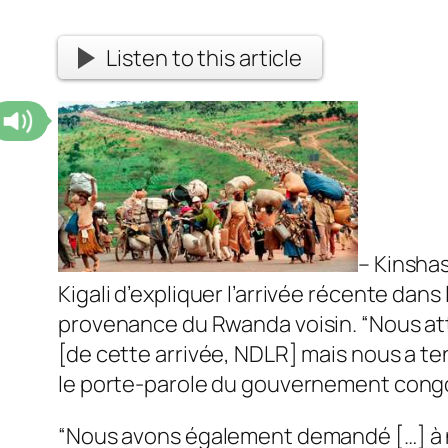
Listen to this article
– Kinsha
Kigali d’expliquer l’arrivée récente da
provenance du Rwanda voisin. “Nous att
[de cette arrivée, NDLR] mais nous a t
le porte-parole du gouvernement congo
“Nous avons également demandé […] à nos