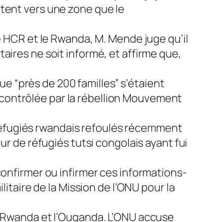
rtent vers une zone que le
e HCR et le Rwanda, M. Mende juge qu’il
aires ne soit informé, et affirme que,
que “près de 200 familles” s’étaient
contrôlée par la rébellion Mouvement
de réfugiés rwandais refoulés récemment
ur de réfugiés tutsi congolais ayant fui
confirmer ou infirmer ces informations-
litaire de la Mission de l’ONU pour la
le Rwanda et l’Ouganda. L’ONU accuse