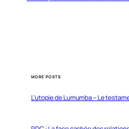
MORE POSTS
L’utopie de Lumumba – Le testamen
RDC : La face cachée des relations 