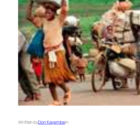
Written by
Don Kayembe
in