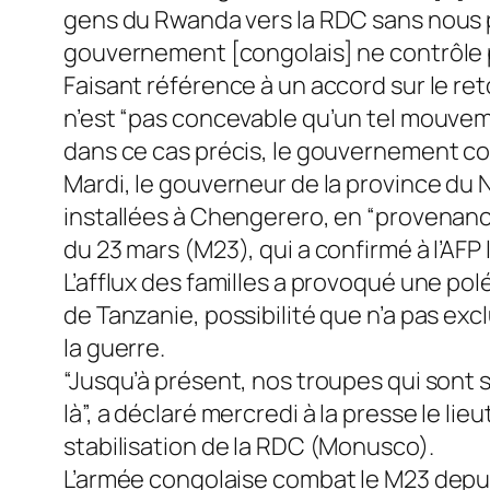
gens du Rwanda vers la RDC sans nous pr
gouvernement [congolais] ne contrôle p
Faisant référence à un accord sur le ret
n’est “pas concevable qu’un tel mouveme
dans ce cas précis, le gouvernement con
Mardi, le gouverneur de la province du No
installées à Chengerero, en “provenan
du 23 mars (M23), qui a confirmé à l’AFP
L’afflux des familles a provoqué une pol
de Tanzanie, possibilité que n’a pas exc
la guerre.
“Jusqu’à présent, nos troupes qui sont 
là”, a déclaré mercredi à la presse le li
stabilisation de la RDC (Monusco).
L’armée congolaise combat le M23 depuis