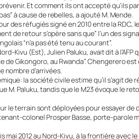
évenir. Et comment ils ont accepté qu’ils pa
as” à cause de rebelles, a ajouté M. Mende.
our des réfugiés signé en 2010 entre la RDC, l
nt de retour s’opère sans que” l’un des signat
golais “n’a pas été tenu au courant”.
rd-Kivu (Est), Julien Paluku, avait dit à l’AFP 
ce de Gikongoro, au Rwanda”. Chengerero est 
 le nombre d’arrivées.
émique: la société civile estime qu’il s’agit 
lue M. Paluku, tandis que le M23 évoque le reto
sur le terrain sont déployées pour essayer de 
eutenant-colonel Prosper Basse, porte-parole mi
 mai 2012 au Nord-Kivu, à la frontière avec 