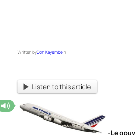
Written by
Don Kayembe
in
Listen to this article
-Le gouv