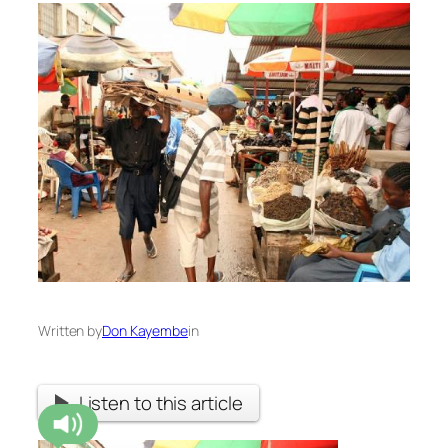
Written by
Don Kayembe
in
Listen to this article