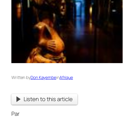
Written by
Don Kayembe
in
Afrique
Listen to this article
Par