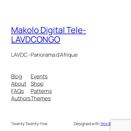
Makolo Digital Tele-
LAVDCONGO
LAVDC -Panorama d'Afrique
Blog
Events
About
Shop
FAQs
Patterns
Authors
Themes
Twenty Twenty-Five
Designed with
WordPress