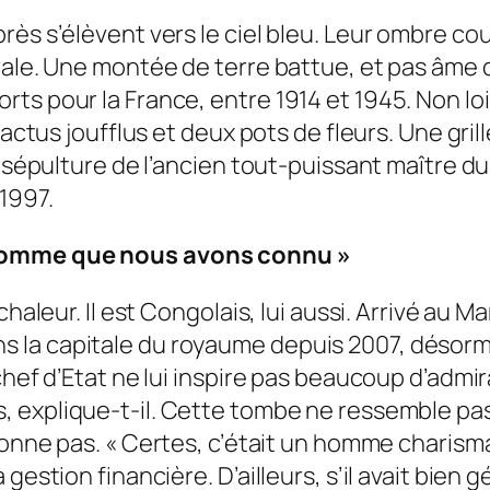
rès s’élèvent vers le ciel bleu. Leur ombre c
ale. Une montée de terre battue, et pas âme qu
s pour la France, entre 1914 et 1945. Non loi
cactus joufflus et deux pots de fleurs. Une gril
la sépulture de l’ancien tout-puissant maître 
1997.
’homme que nous avons connu »
chaleur. Il est Congolais, lui aussi. Arrivé au 
é dans la capitale du royaume depuis 2007, désor
chef d’Etat ne lui inspire pas beaucoup d’admir
s
, explique-t-il.
Cette tombe ne ressemble pa
tonne pas. «
Certes, c’était un homme charisma
stion financière. D’ailleurs, s’il avait bien gér