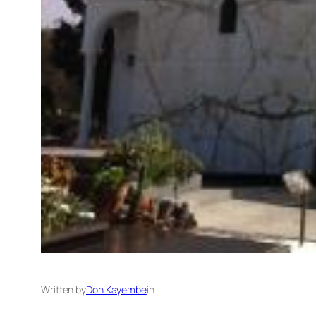
Written by
Don Kayembe
in