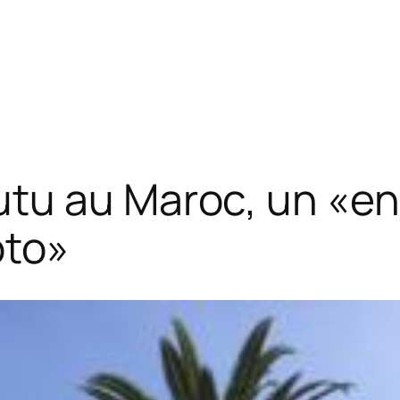
tu au Maroc, un «end
oto»