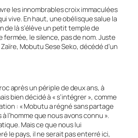
ouvre les innombrables croix immaculées
i vive. En haut, une obélisque salue la
n de là s’élève un petit temple de
le fermée, le silence, pas de nom. Juste
du Zaïre, Mobutu Sese Seko, décédé d’un
Maroc après un périple de deux ans, à
mais bien décidé à «
s’intégrer
», comme
ation : «
Mobutu a régné sans partage
s à l’homme que nous avons connu
».
tique. Mais ce que nous lui
é le pays, il ne serait pas enterré ici,