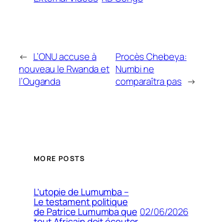
←
L’ONU accuse à
Procès Chebeya:
nouveau le Rwanda et
Numbi ne
l’Ouganda
comparaîtra pas
→
MORE POSTS
L’utopie de Lumumba –
Le testament politique
02/06/2026
de Patrice Lumumba que
tout Africain doit écouter