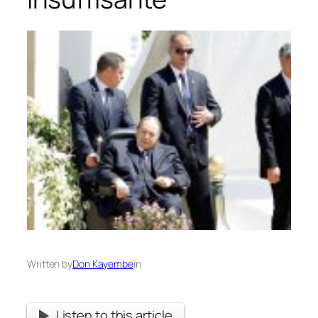
Written by
Don Kayembe
in
Listen to this article