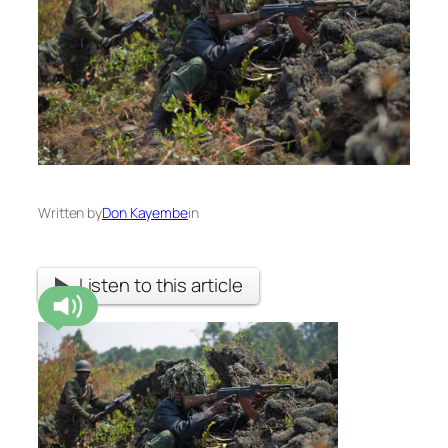
Written by
Don Kayembe
in
Listen to this article