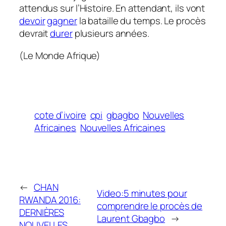
attendus sur l’Histoire. En attendant, ils vont
devoir
gagner
la bataille du temps. Le procès
devrait
durer
plusieurs années.
(Le Monde Afrique)
cote d’ivoire
cpi
gbagbo
Nouvelles
Africaines
Nouvelles Africaines
←
CHAN
Video:5 minutes pour
RWANDA 2016:
comprendre le procès de
DERNIÈRES
Laurent Gbagbo
→
NOUVELLES