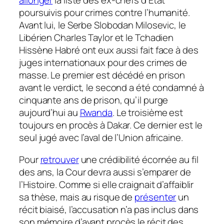
allonger
la liste des ex-chefs d’Etat
poursuivis pour crimes contre l’humanité.
Avant lui, le Serbe Slobodan Milosevic, le
Libérien Charles Taylor et le Tchadien
Hissène Habré ont eux aussi fait face à des
juges internationaux pour des crimes de
masse. Le premier est décédé en prison
avant le verdict, le second a été condamné à
cinquante ans de prison, qu’il purge
aujourd’hui au
Rwanda
. Le troisième est
toujours en procès à Dakar. Ce dernier est le
seul jugé avec l’aval de l’Union africaine.
Pour
retrouver
une crédibilité écornée au fil
des ans, la Cour devra aussi s’emparer de
l’Histoire. Comme si elle craignait d’affaiblir
sa thèse, mais au risque de
présenter
un
récit biaisé, l’accusation n’a pas inclus dans
son mémoire d’avant procès le récit des