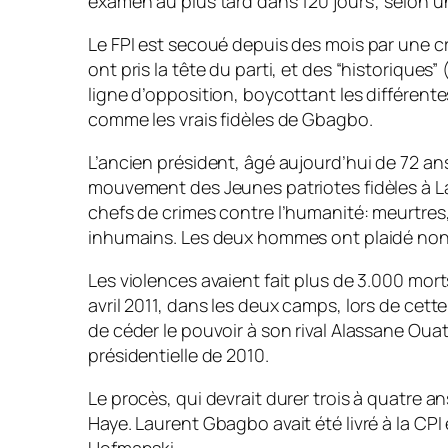
examen au plus tard dans 120 jours”, selon
Le FPI est secoué depuis des mois par une cr
ont pris la tête du parti, et des “historiques
ligne d’opposition, boycottant les différent
comme les vrais fidèles de Gbagbo.
L’ancien président, âgé aujourd’hui de 72 an
mouvement des Jeunes patriotes fidèles à 
chefs de crimes contre l’humanité: meurtres,
inhumains. Les deux hommes ont plaidé non
Les violences avaient fait plus de 3.000 mor
avril 2011, dans les deux camps, lors de cette
de céder le pouvoir à son rival Alassane Oua
présidentielle de 2010.
Le procès, qui devrait durer trois à quatre ans
Haye. Laurent Gbagbo avait été livré à la CP