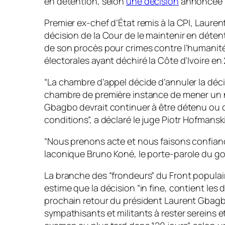
en détention, selon
une décision
annoncée m
Premier ex-chef d’État remis à la CPI, Lauren
décision de la Cour de le maintenir en déten
de son procès pour crimes contre l’humanit
électorales ayant déchiré la Côte d’Ivoire en
“La chambre d’appel décide d’annuler la déc
chambre de première instance de mener un n
Gbagbo devrait continuer à être détenu ou d
conditions”, a déclaré le juge Piotr Hofmanski
“Nous prenons acte et nous faisons confiance
laconique Bruno Koné, le porte-parole du go
La branche des “frondeurs” du Front populair
estime que la décision “in fine, contient le
prochain retour du président Laurent Gbagbo
sympathisants et militants à rester sereins e