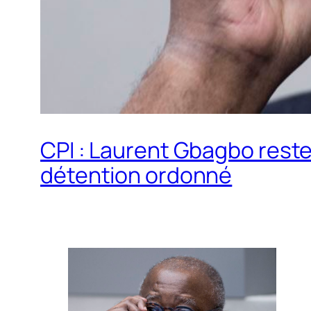
CPI : Laurent Gbagbo reste
détention ordonné