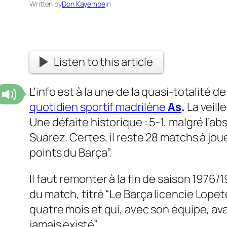
Written by
Don Kayembe
in
Listen to this article
L’info est à la une de la quasi-totalité 
quotidien sportif madrilène
As
.
La veill
Une défaite historique : 5-1, malgré l’a
Suárez. Certes, il reste 28 matchs à jou
points du Barça”.
Il faut remonter à la fin de saison 1976/
du match, titré
“Le Barça licencie Lopet
quatre mois et qui, avec son équipe, ava
jamais existé”.