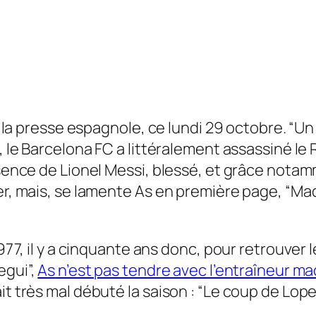
de la presse espagnole, ce lundi 29 octobre.
“Un
e, le Barcelona
FC
a littéralement assassiné le R
bsence de Lionel Messi, blessé, et grâce notam
er, mais, se lamente
As
en première page,
“Mad
1977, il y a cinquante ans donc, pour retrouver
egui”,
As
n’est pas tendre avec l’entraîneur ma
it très mal débuté la saison :
“Le coup de Lope