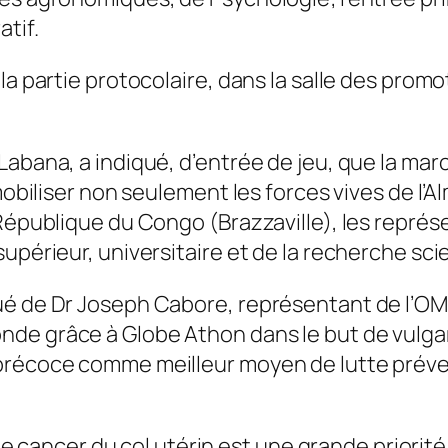
tif.
a partie protocolaire, dans la salle des promot
Labana, a indiqué, d’entrée de jeu, que la mar
 mobiliser non seulement les forces vives de l
 République du Congo (Brazzaville), les repré
upérieur, universitaire et de la recherche scie
ué de Dr Joseph Cabore, représentant de l’OM
e grâce à Globe Athon dans le but de vulgaris
précoce comme meilleur moyen de lutte préven
e le cancer du col utérin est une grande priorit