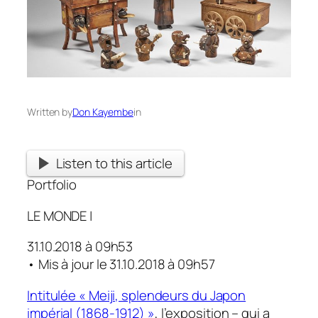
Written by
Don Kayembe
in
Listen to this article
Portfolio
LE MONDE
|
31.10.2018 à 09h53
• Mis à jour le
31.10.2018 à 09h57
Intitulée « Meiji, splendeurs du Japon
impérial (1868-1912) »
, l’exposition – qui a