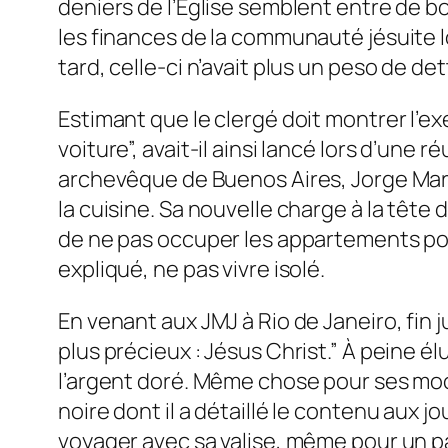
deniers de l’Église semblent entre de b
les finances de la communauté jésuite lo
tard, celle-ci n’avait plus un peso de det
Estimant que le clergé doit montrer l’ex
voiture”, avait-il ainsi lancé lors d’une
archevêque de Buenos Aires, Jorge Mari
la cuisine. Sa nouvelle charge à la tête de
de ne pas occuper les appartements ponti
expliqué, ne pas vivre isolé.
En venant aux JMJ à Rio de Janeiro, fin jui
plus précieux : Jésus Christ.” À peine é
l’argent doré. Même chose pour ses moca
noire dont il a détaillé le contenu aux jo
voyager avec sa valise, même pour un p