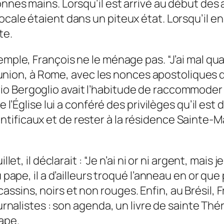
onnes mains. Lorsqu’il est arrivé au début de
cale étaient dans un piteux état. Lorsqu’il en
te.
emple, François ne le ménage pas. “J’ai mal qua
 réunion, à Rome, avec les nonces apostoliques 
o Bergoglio avait l’habitude de raccommoder 
 l’Église lui a conféré des privilèges qu’il est d
ficaux et de rester à la résidence Sainte-Mart
llet, il déclarait : “Je n’ai ni or ni argent, ma
lu pape, il a d’ailleurs troqué l’anneau en or 
ssins, noirs et non rouges. Enfin, au Brésil, 
urnalistes : son agenda, un livre de sainte Thérè
ape.