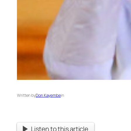
Written by
Don Kayembe
in
Listen to this article