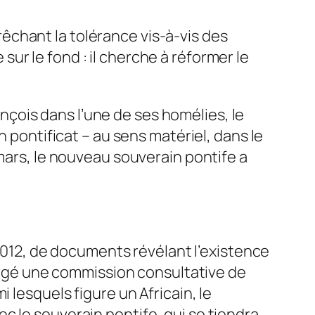
êchant la tolérance vis-à-vis des
r le fond : il cherche à réformer le
rançois dans l’une de ses homélies, le
n pontificat – au sens matériel, dans le
 mars, le nouveau souverain pontife a
 2012, de documents révélant l’existence
hargé une commission consultative de
 lesquels figure un Africain, le
c le souverain pontife, qui se tiendra