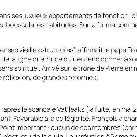
dans ses luxueux appartements de fonction, pr
 bouscule les habitudes. Sur la forme comme su
er ses vieilles structures”, affirmait le pape F
de la ligne directrice qu’il entend donner à so
ns spirituel. Arrivé sur le trône de Pierre en
e réflexion, de grandes réformes.
, après le scandale Vatileaks (la fuite, en mai
an). Favorable à la collégialité, François a c
. Point important : aucun de ses membres (parmi
est issu de la curie. Leur réunion à Rome ave