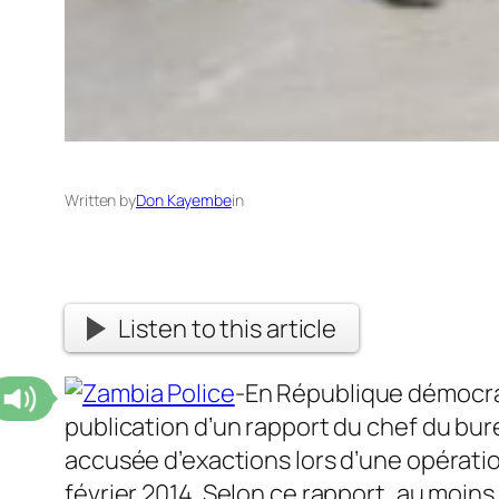
Written by
Don Kayembe
in
Listen to this article
-En République démocrat
publication d’un rapport du chef du bur
accusée d’exactions lors d’une opérati
février 2014. Selon ce rapport, au moi