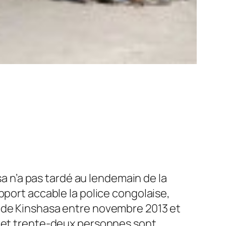
 n’a pas tardé au lendemain de la
pport accable la police congolaise,
s de Kinshasa entre novembre 2013 et
s et trente-deux personnes sont