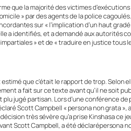
irme que la majorité des victimes d’exécutio
domicile
» par des agents de la police cagoulés
ncordantes sur «
l’implication d’un haut gradé
elle a identifiés, et a demandé aux autorités c
 impartiales
» et de «
traduire en justice tous 
t estimé que c’était le rapport de trop. Selon 
t a fait sur ce texte avant qu’il ne soit pub
t plu jugé partisan. Lors d’une conférence de p
déclaré Scott Campbell «
persona non grata
», 
décision très sévère qu’a prise Kinshasa ce je
vant Scott Campbell, a été déclaré
persona no