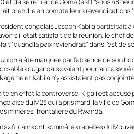
) et de se retirer de Goma (est) “sous 48 heu
rait prendre en compte leurs revendications “
résident congolais Joseph Kabila participait à
voir s’il était satisfait de la réunion, le chef 
sfait “quand la paix reviendrait” dans l’est de s
éunion a été marquée par l’absence de son h
onsables ougandais avaient pourtant assuré q
Kagame et Kabila n’y assistaient pas conjoin
ite en effet la controverse: Kigali est accusé
congolaise du M23 qui a pris mardi la ville de G
ces minières, frontalière du Rwanda.
eants africains ont sommé les rebelles du Mou