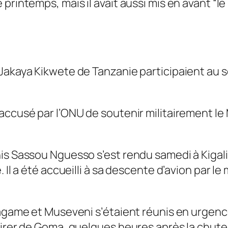
 printemps, mais il avait aussi mis en avant “
Jakaya Kikwete de Tanzanie participaient au so
 accusé par l’ONU de soutenir militairement l
is Sassou Nguesso s’est rendu samedi à Kigali
 Il a été accueilli à sa descente d’avion par le
 Kagame et Museveni s’étaient réunis en urgen
irer de Goma, quelques heures après la chute de