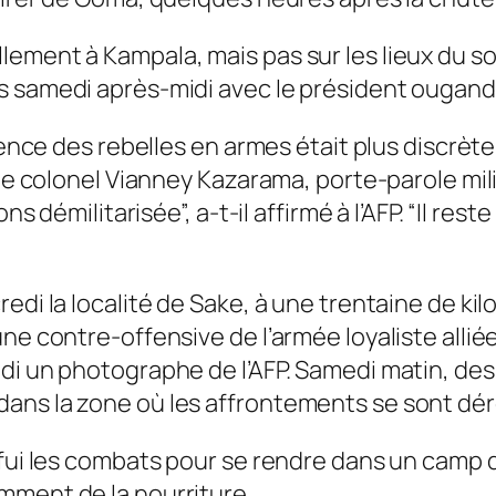
lement à Kampala, mais pas sur les lieux du 
s samedi après-midi avec le président ougand
ésence des rebelles en armes était plus discrèt
le colonel Vianney Kazarama, porte-parole milit
s démilitarisée”, a-t-il affirmé à l’AFP. “Il reste
edi la localité de Sake, à une trentaine de ki
e contre-offensive de l’armée loyaliste alliée 
edi un photographe de l’AFP. Samedi matin, d
ans la zone où les affrontements se sont dér
 fui les combats pour se rendre dans un camp 
mment de la nourriture.