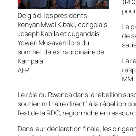
(RDC
pour
De g à d: les présidents
kényan Mwai Kibaki, congolais
Le p
Joseph Kabila et ougandais
de sa
Yoweri Museveni lors du
sati
sommet de extraordinaire de
La r
Kampala
resp
AFP
MM. 
Le rôle du Rwanda dans la rébellion susc
soutien militaire direct” à la rébellion 
l’est de la RDC, région riche en ressour
Dans leur déclaration finale, les dirig