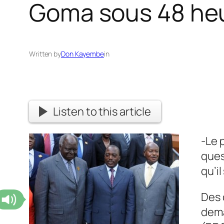
Goma sous 48 he
Written by
Don Kayembe
in
Listen to this article
-Le 
ques
qu’il
Des 
dema