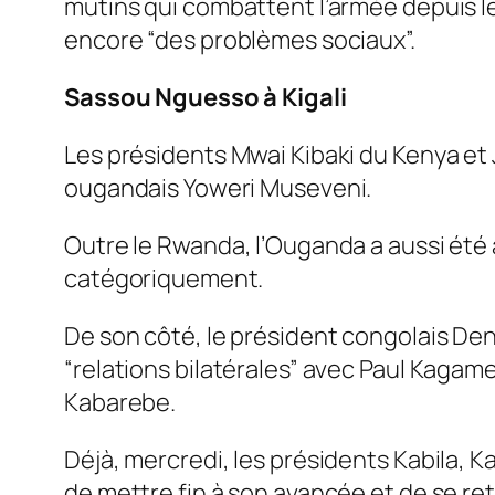
mutins qui combattent l’armée depuis le
encore “des problèmes sociaux”.
Sassou Nguesso à Kigali
Les présidents Mwai Kibaki du Kenya et 
ougandais Yoweri Museveni.
Outre le Rwanda, l’Ouganda a aussi été
catégoriquement.
De son côté, le président congolais Den
“relations bilatérales” avec Paul Kagame.
Kabarebe.
Déjà, mercredi, les présidents Kabila,
de mettre fin à son avancée et de se ret