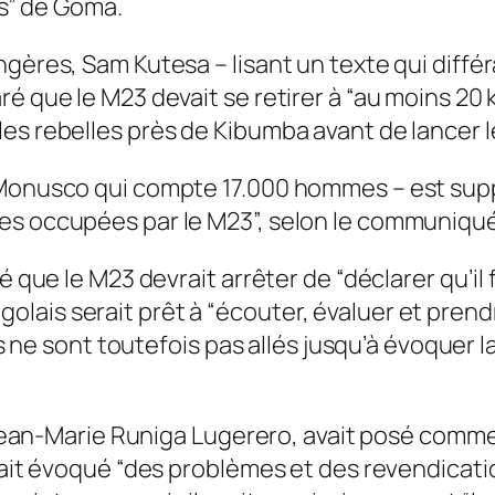
es” de Goma.
ngères, Sam Kutesa – lisant un texte qui diffé
é que le M23 devait se retirer à “au moins 20 
les rebelles près de Kibumba avant de lancer 
a Monusco qui compte 17.000 hommes – est sup
es occupées par le M23”, selon le communiqué
ré que le M23 devrait arrêter de “déclarer qu’i
lais serait prêt à “écouter, évaluer et pren
Ils ne sont toutefois pas allés jusqu’à évoquer 
, Jean-Marie Runiga Lugerero, avait posé comme
 avait évoqué “des problèmes et des revendica