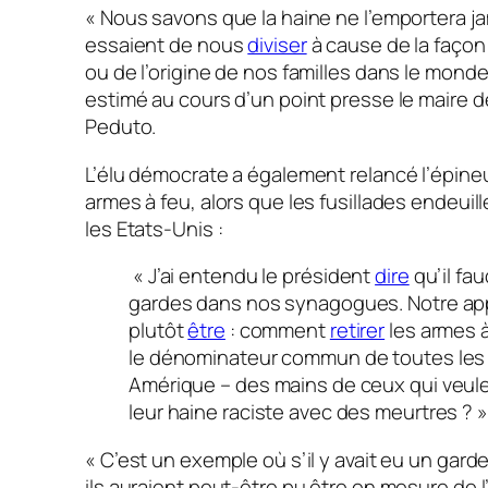
« Nous savons que la haine ne l’emportera j
essaient de nous
diviser
à cause de la façon
ou de l’origine de nos familles dans le mond
estimé au cours d’un point presse le maire de
Peduto.
L’élu démocrate a également relancé l’épine
armes à feu, alors que les fusillades endeuil
les Etats-Unis :
« J’ai entendu le président
dire
qu’il fau
gardes dans nos synagogues. Notre ap
plutôt
être
: comment
retirer
les armes à
le dénominateur commun de toutes les 
Amérique – des mains de ceux qui veul
leur haine raciste avec des meurtres ? »
« C’est un exemple où s’il y avait eu un garde 
ils auraient peut-être pu être en mesure de l