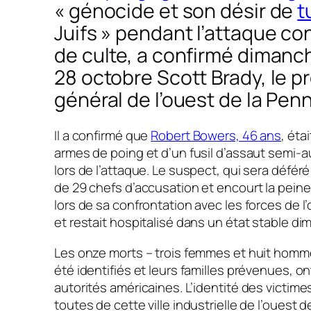
« génocide et son désir de
t
Juifs »
pendant l’attaque con
de culte, a confirmé dimanc
28 octobre Scott Brady, le p
général de l’ouest de la Penn
Il a confirmé que
Robert Bowers, 46 ans
, éta
armes de poing et d’un fusil d’assaut semi-
lors de l’attaque. Le suspect, qui sera déféré
de 29 chefs d’accusation et encourt la peine
lors de sa confrontation avec les forces de l’o
et restait hospitalisé dans un état stable d
Les onze morts – trois femmes et huit hommes
été identifiés et leurs familles prévenues, on
autorités américaines. L’identité des victime
toutes de cette ville industrielle de l’ouest 