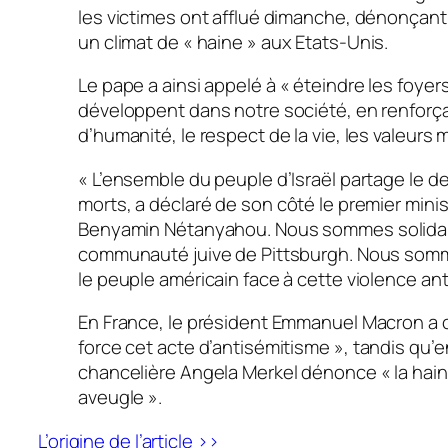
les victimes ont afflué dimanche, dénonçant 
un climat de
« haine »
aux Etats-Unis.
Le pape a ainsi appelé à
« éteindre les foyer
développent dans notre société, en renforça
d’humanité, le respect de la vie, les valeurs m
« L’ensemble du peuple d’Israël partage le de
morts
, a déclaré de son côté le premier minis
Benyamin Nétanyahou.
Nous sommes solidai
communauté juive de Pittsburgh. Nous somm
le peuple américain face à cette violence ant
En France, le président Emmanuel Macron 
force cet acte d’antisémitisme »,
tandis qu’e
chancelière Angela Merkel dénonce
« la hai
aveugle »
.
L’origine de l’article >>