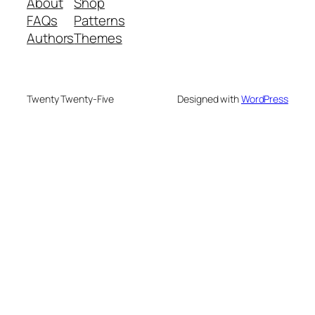
About
Shop
FAQs
Patterns
Authors
Themes
Twenty Twenty-Five
Designed with
WordPress