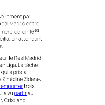
soirement par
 Real Madrid entre
es
s mercredi en 16
eilla, en attendant
r.
ur, le Real Madrid
en Liga. La tâche
ui a pris la
e Zinédine Zidane,
remporter
trois
ui a vu
partir
au
r, Cristiano