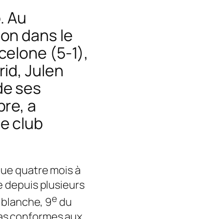
p. Au
ion dans le
celone (5-1),
rid, Julen
de ses
bre, a
le club
que quatre mois à
e depuis plusieurs
e
n blanche, 9
du
as conformes aux