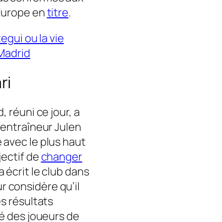
’Europe en
titre
.
egui ou la vie
 Madrid
ri
 réuni ce jour, a
l’entraîneur Julen
 avec le plus haut
jectif de
changer
 a écrit le club dans
r considère qu’il
es résultats
té des joueurs de