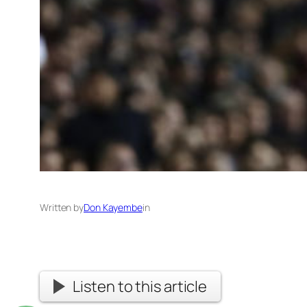
Written by
Don Kayembe
in
Listen to this article