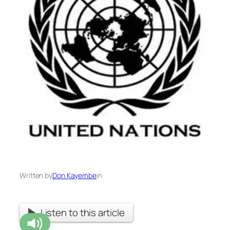
Written by
Don Kayembe
in
Listen to this article